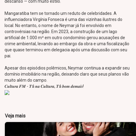
descanso — com muito estilo.
Mangaratiba tem se tornado um reduto de celebridades. A
influenciadora Virgínia Fonseca é uma das vizinhas ilustres do
local. No entanto, o nome de Neymar já foi envolvido em
controvérsias na região. Em 2023, a construção de um lago
artificial de 1.000 m² em outro condomínio gerou acusações de
crime ambiental, levando ao embargo da obra e uma fiscalização
que quase terminou em delegacia após uma discussão com seu
pai.
Apesar dos episódios polêmicos, Neymar continua a expandir seu
domínio imobiliário na região, deixando claro que seus planos vão
muito além do campo.
𝑪𝒖𝒍𝒕𝒖𝒓𝒂 𝑭𝑴 - 𝑻á 𝒏𝒂 𝑪𝒖𝒍𝒕𝒖𝒓𝒂, 𝑻á 𝒃𝒐𝒎 𝒅𝒆𝒎𝒂𝒊𝒔!
Veja mais