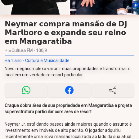
𝗡𝗲𝘆𝗺𝗮𝗿 𝗰𝗼𝗺𝗽𝗿𝗮 𝗺𝗮𝗻𝘀𝗮̃𝗼 𝗱𝗲 𝗗𝗝
𝗠𝗮𝗿𝗹𝗯𝗼𝗿𝗼 𝗲 𝗲𝘅𝗽𝗮𝗻𝗱𝗲 𝘀𝗲𝘂 𝗿𝗲𝗶𝗻𝗼
𝗲𝗺 𝗠𝗮𝗻𝗴𝗮𝗿𝗮𝘁𝗶𝗯𝗮
Por
Cultura FM - 100,9
Há 1 ano - Cultura e Musicalidade
Novo megacomplexo vai unir duas propriedades e transformar o
local em um verdadeiro resort particular
Craque dobra área de sua propriedade em Mangaratiba e projeta
superestrutura particular com ares de resort
Neymar Jr. está dando passos ainda maiores quando o assunto é
investimento em imóveis de alto padrão. O jogador adquiriu
recentemente uma nova mansão localizada ao lado da sua atual