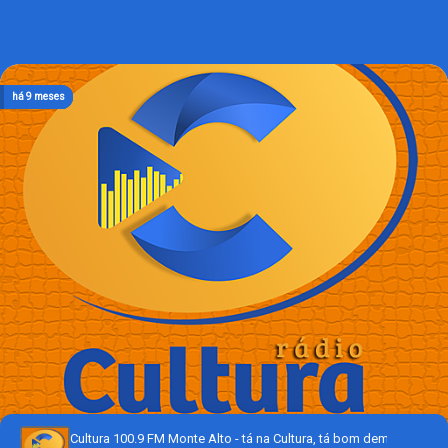
há 9 meses
há 9 meses
há 9 meses
há 9 meses
há 9 meses
Cultura 100.9 FM Monte Alto - tá na Cultura, tá bom demais!