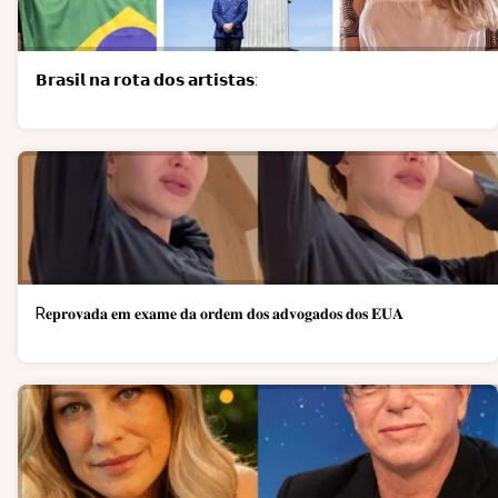
𝗕𝗿𝗮𝘀𝗶𝗹 𝗻𝗮 𝗿𝗼𝘁𝗮 𝗱𝗼𝘀 𝗮𝗿𝘁𝗶𝘀𝘁𝗮𝘀:
R𝐞𝐩𝐫𝐨𝐯𝐚𝐝𝐚 𝐞𝐦 𝐞𝐱𝐚𝐦𝐞 𝐝𝐚 𝐨𝐫𝐝𝐞𝐦 𝐝𝐨𝐬 𝐚𝐝𝐯𝐨𝐠𝐚𝐝𝐨𝐬 𝐝𝐨𝐬 𝐄𝐔𝐀