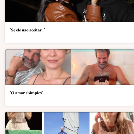
“𝐒𝐞 𝐞𝐥𝐞 𝐧𝐚̃𝐨 𝐚𝐜𝐞𝐢𝐭𝐚𝐫…”
“𝐎 𝐚𝐦𝐨𝐫 𝐞́ 𝐬𝐢𝐦𝐩𝐥𝐞𝐬”