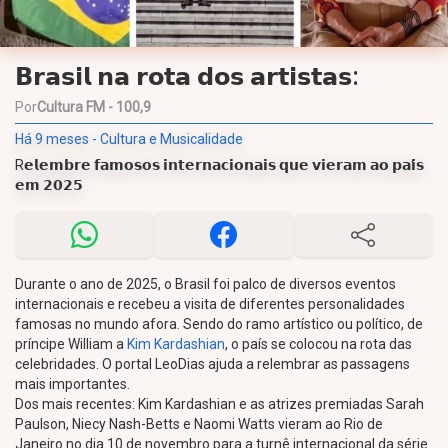
𝗕𝗿𝗮𝘀𝗶𝗹 𝗻𝗮 𝗿𝗼𝘁𝗮 𝗱𝗼𝘀 𝗮𝗿𝘁𝗶𝘀𝘁𝗮𝘀:
Por
Cultura FM - 100,9
Há 9 meses - Cultura e Musicalidade
R𝗲𝗹𝗲𝗺𝗯𝗿𝗲 𝗳𝗮𝗺𝗼𝘀𝗼𝘀 𝗶𝗻𝘁𝗲𝗿𝗻𝗮𝗰𝗶𝗼𝗻𝗮𝗶𝘀 𝗾𝘂𝗲 𝘃𝗶𝗲𝗿𝗮𝗺 𝗮𝗼 𝗽𝗮𝗶́𝘀
𝗲𝗺 𝟮𝟬𝟮𝟱
Durante o ano de 2025, o Brasil foi palco de diversos eventos
internacionais e recebeu a visita de diferentes personalidades
famosas no mundo afora. Sendo do ramo artístico ou político, de
príncipe William a
Kim Kardashian
, o país se colocou na rota das
celebridades. O portal LeoDias ajuda a relembrar as passagens
mais importantes.
Dos mais recentes: Kim Kardashian e as atrizes premiadas Sarah
Paulson, Niecy Nash-Betts e Naomi Watts vieram ao Rio de
Janeiro no dia 10 de novembro para a turnê internacional da série